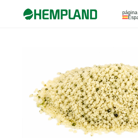
Ir
página 
al
Esp
contenido